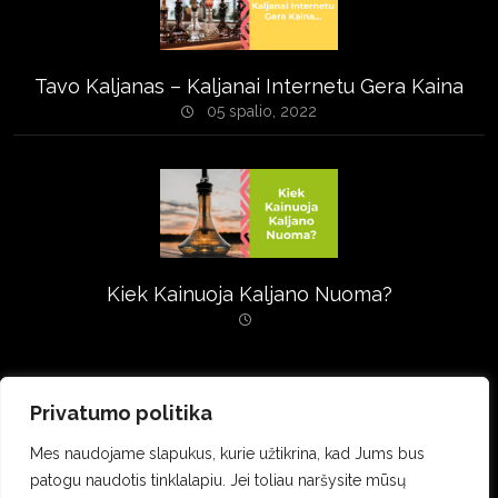
Tavo Kaljanas – Kaljanai Internetu Gera Kaina
05 spalio, 2022
Kiek Kainuoja Kaljano Nuoma?
Privatumo politika
Mes naudojame slapukus, kurie užtikrina, kad Jums bus
patogu naudotis tinklalapiu. Jei toliau naršysite mūsų