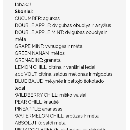
tabaką!
Skoniai:
CUCUMBER: agurkas
DOUBLE APPLE: dvigubas obuolys ir anyžius
DOUBLE APPLE MINT: dvigubas obuolys ir
mėta
GRAPE MINT: vynuogės ir mėta
GREEN NANAN: mėtos
GRENADINE: granata
LEMON CHILL: citrina ir vaniliniai ledai
400 VOLT: citrina, saldus melionas ir migdolas
BLUE BAJUE: mėlynės ir baltojo šokolado
ledai
WILDBERRY CHILL: miško vaisiai
PEAR CHILL: kriaušė
PINEAPPLE: ananasas
WATERMELON CHILL: arbūzas ir mėta
ABSOLUT 0: saldi mėta
PISTACCIO BREEZE: pistacijos, saldainiai ir