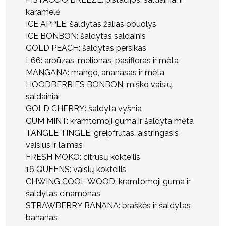
karamelė
ICE APPLE: šaldytas žalias obuolys
ICE BONBON: šaldytas saldainis
GOLD PEACH: šaldytas persikas
L66: arbūzas, melionas, pasifloras ir mėta
MANGANA: mango, ananasas ir mėta
HOODBERRIES BONBON: miško vaisių
saldainiai
GOLD CHERRY: šaldyta vyšnia
GUM MINT: kramtomoji guma ir šaldyta mėta
TANGLE TINGLE: greipfrutas, aistringasis
vaisius ir laimas
FRESH MOKO: citrusų kokteilis
16 QUEENS: vaisių kokteilis
CHWING COOL WOOD: kramtomoji guma ir
šaldytas cinamonas
STRAWBERRY BANANA: braškės ir šaldytas
bananas