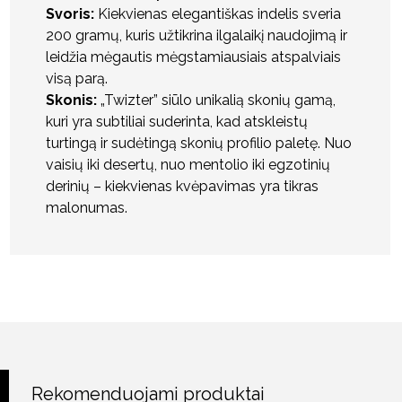
Svoris:
Kiekvienas elegantiškas indelis sveria
200 gramų, kuris užtikrina ilgalaikį naudojimą ir
leidžia mėgautis mėgstamiausiais atspalviais
visą parą.
Skonis:
„Twizter” siūlo unikalią skonių gamą,
kuri yra subtiliai suderinta, kad atskleistų
turtingą ir sudėtingą skonių profilio paletę. Nuo
vaisių iki desertų, nuo mentolio iki egzotinių
derinių – kiekvienas kvėpavimas yra tikras
malonumas.
Rekomenduojami produktai