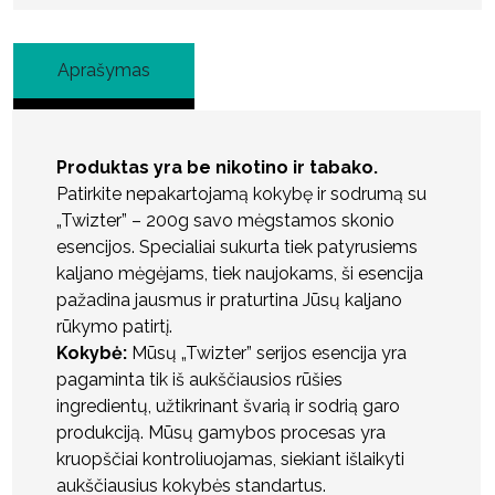
Aprašymas
Produktas yra be nikotino ir tabako.
Patirkite nepakartojamą kokybę ir sodrumą su
„Twizter” – 200g savo mėgstamos skonio
esencijos. Specialiai sukurta tiek patyrusiems
kaljano mėgėjams, tiek naujokams, ši esencija
pažadina jausmus ir praturtina Jūsų kaljano
rūkymo patirtį.
Kokybė:
Mūsų „Twizter” serijos esencija yra
pagaminta tik iš aukščiausios rūšies
ingredientų, užtikrinant švarią ir sodrią garo
produkciją. Mūsų gamybos procesas yra
kruopščiai kontroliuojamas, siekiant išlaikyti
aukščiausius kokybės standartus.