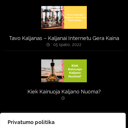
Tavo Kaljanas – Kaljanai Internetu Gera Kaina
05 spalio, 2022
Kiek Kainuoja Kaljano Nuoma?
Privatumo politika