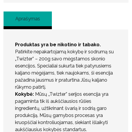
Aprašymas
Produktas yra be nikotino ir tabako.
Patirkite nepakartojamą kokybę ir sodrumą su
„Twizter” – 200g savo mėgstamos skonio
esencijos. Specialiai sukurta tiek patyrusiems
kaljano mėgėjams, tiek naujokams, ši esencija
pažadina jausmus ir praturtina Jūsų kaljano
rūkymo patirtį.
Kokybė:
Mūsų „Twizter” serijos esencija yra
pagaminta tik iš aukščiausios rūšies
ingredientų, užtikrinant švarią ir sodrią garo
produkciją. Mūsų gamybos procesas yra
kruopščiai kontroliuojamas, siekiant išlaikyti
aukščiausius kokybės standartus.