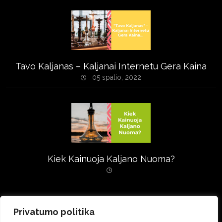
Tavo Kaljanas – Kaljanai Internetu Gera Kaina
05 spalio, 2022
Kiek Kainuoja Kaljano Nuoma?
Privatumo politika