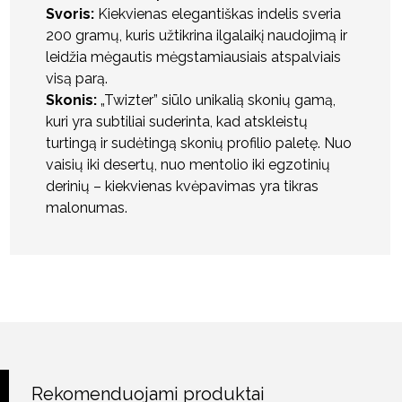
Svoris:
Kiekvienas elegantiškas indelis sveria
200 gramų, kuris užtikrina ilgalaikį naudojimą ir
leidžia mėgautis mėgstamiausiais atspalviais
visą parą.
Skonis:
„Twizter” siūlo unikalią skonių gamą,
kuri yra subtiliai suderinta, kad atskleistų
turtingą ir sudėtingą skonių profilio paletę. Nuo
vaisių iki desertų, nuo mentolio iki egzotinių
derinių – kiekvienas kvėpavimas yra tikras
malonumas.
Rekomenduojami produktai