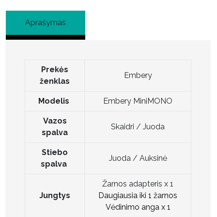
W
2
C
l
L
0
U
Aprašymas
d
0
B
g
E
,
S
G
2
Prekės
R
Embery
7
ženklas
E
m
E
Modelis
Embery MiniMONO
m
N
1
N
Vazos
k
Skaidri / Juoda
A
spalva
g
N
Stiebo
A
Juoda / Auksinė
spalva
Žarnos adapteris x 1
Jungtys
Daugiausia iki 1 žarnos
Vėdinimo anga x 1