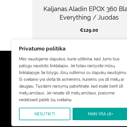
Kaljanas Aladin EPOX 360 Bl
Everything / Juodas
€
129.00
Privatumo politika
Mes naudojame slapukus, kurie užtikrina, kad Jums bus
patogu naudotis tinklalapiu. Jei toliau naršysite mūsų
tinklalapyje, tai tolygu Jūsų sutikimui su slapukų naudojimu.
Ši svetainė yra skirta tik asmenims, kuriems yra 18 metų ar
info@tavokaljanas.lt
daugiau. Tęsdami naršymą patvirtinate, kad esate bent 18
metų amžiaus. Jei nesate 18 metų amžiaus, prašome
+370 69226633
nedelsiant palikti šią svetainę.
NESUTIKTI
MAN YRA 18+
Pristatymas
Grąžinimas
Kontaktai