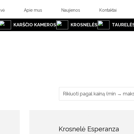
uvė
Apie mus
Naujienos
Kontaktai
KARŠČIO KAMEROS
KROSNELĖS
TAURELĖ
Krosnelė Esperanza