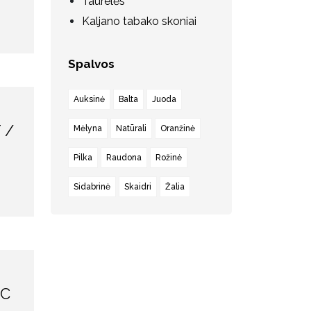
Taurelės
Kaljano tabako skoniai
Spalvos
Auksinė
Balta
Juoda
 /
Mėlyna
Natūrali
Oranžinė
Pilka
Raudona
Rožinė
Sidabrinė
Skaidri
Žalia
IC