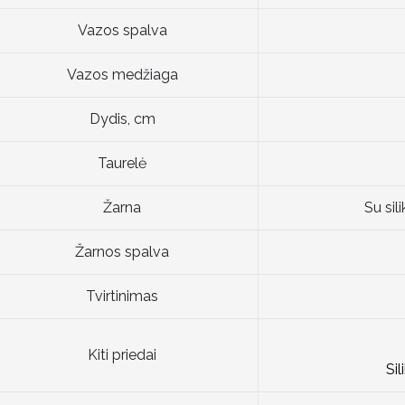
Vazos spalva
Vazos medžiaga
Dydis, cm
Taurelė
Žarna
Su sil
Žarnos spalva
Tvirtinimas
Kiti priedai
Sil