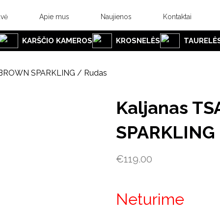
uvė
Apie mus
Naujienos
Kontaktai
KARŠČIO KAMEROS
KROSNELĖS
TAURELĖ
 BROWN SPARKLING / Rudas
Kaljanas T
SPARKLING 
€
119.00
Neturime