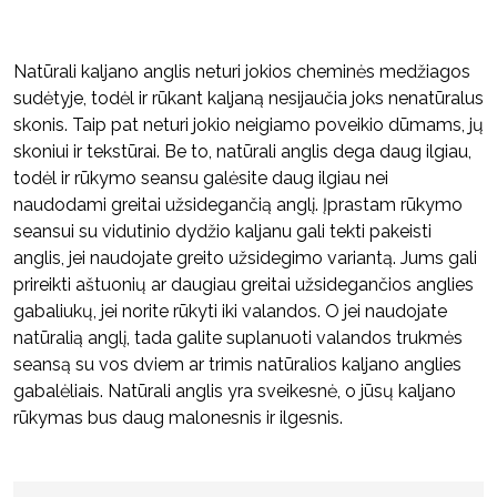
Natūrali kaljano anglis neturi jokios cheminės medžiagos
sudėtyje, todėl ir rūkant kaljaną nesijaučia joks nenatūralus
skonis. Taip pat neturi jokio neigiamo poveikio dūmams, jų
skoniui ir tekstūrai. Be to, natūrali anglis dega daug ilgiau,
todėl ir rūkymo seansu galėsite daug ilgiau nei
naudodami greitai užsidegančią anglį. Įprastam rūkymo
seansui su vidutinio dydžio kaljanu gali tekti pakeisti
anglis, jei naudojate greito užsidegimo variantą. Jums gali
prireikti aštuonių ar daugiau greitai užsidegančios anglies
gabaliukų, jei norite rūkyti iki valandos. O jei naudojate
natūralią anglį, tada galite suplanuoti valandos trukmės
seansą su vos dviem ar trimis natūralios kaljano anglies
gabalėliais. Natūrali anglis yra sveikesnė, o jūsų kaljano
rūkymas bus daug malonesnis ir ilgesnis.