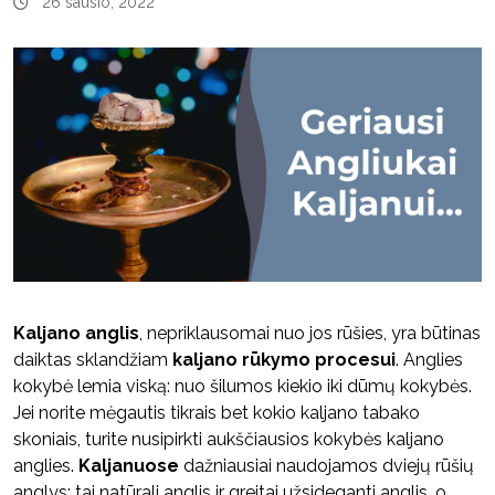
26 sausio, 2022
Kaljano anglis
, nepriklausomai nuo jos rūšies, yra būtinas
daiktas sklandžiam
kaljano rūkymo procesui
. Anglies
kokybė lemia viską: nuo šilumos kiekio iki dūmų kokybės.
Jei norite mėgautis tikrais bet kokio kaljano tabako
skoniais, turite nusipirkti aukščiausios kokybės kaljano
anglies.
Kaljanuose
dažniausiai naudojamos dviejų rūšių
anglys: tai natūrali anglis ir greitai užsideganti anglis, o