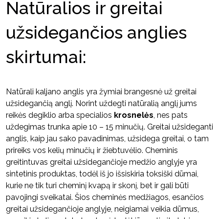
Natūralios ir greitai
užsidegančios anglies
skirtumai:
Natūrali kaljano anglis yra žymiai brangesnė už greitai
užsidegančią anglį. Norint uždegti natūralią anglį jums
reikės degiklio arba specialios
krosnelės
, nes pats
uždegimas trunka apie 10 – 15 minučių. Greitai užsideganti
anglis, kaip jau sako pavadinimas, užsidega greitai, o tam
prireiks vos kelių minučių ir žiebtuvėlio. Cheminis
greitintuvas greitai užsidegančioje medžio anglyje yra
sintetinis produktas, todėl iš jo išsiskiria toksiški dūmai,
kurie ne tik turi cheminį kvapą ir skonį, bet ir gali būti
pavojingi sveikatai. Šios cheminės medžiagos, esančios
greitai užsidegančioje anglyje, neigiamai veikia dūmus,