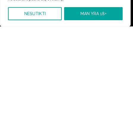
NESUTIKTI
MAN YRA 18+
Pristatymas
Krepšelis
Parduotuvė
Kontaktai
Grąžinimas
Kontaktai
Informacija
Tavo Kaljanas – Kaljanai Internetu Gera Kaina
05 spalio, 2022