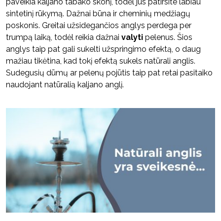
paveikia kaljano tabako skonį, todėl jūs patirsite labiau
sintetinį rūkymą. Dažnai būna ir cheminių medžiagų
poskonis. Greitai užsidegančios anglys perdega per
trumpą laiką, todėl reikia dažnai
valyti
pelenus. Šios
anglys taip pat gali sukelti užspringimo efektą, o daug
mažiau tikėtina, kad tokį efektą sukels natūrali anglis.
Sudegusių dūmų ar pelenų pojūtis taip pat retai pasitaiko
naudojant natūralią kaljano anglį.