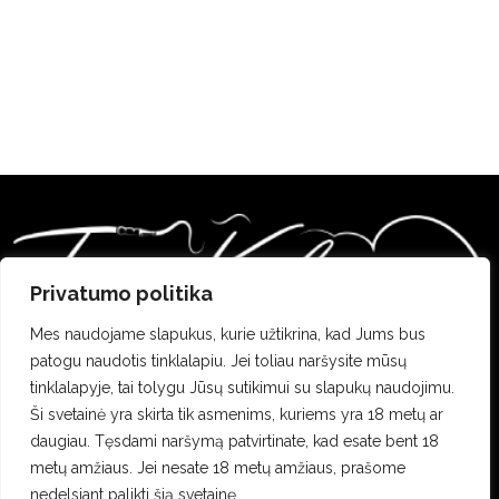
Privatumo politika
Mes naudojame slapukus, kurie užtikrina, kad Jums bus
patogu naudotis tinklalapiu. Jei toliau naršysite mūsų
tinklalapyje, tai tolygu Jūsų sutikimui su slapukų naudojimu.
info@tavokaljanas.lt
Ši svetainė yra skirta tik asmenims, kuriems yra 18 metų ar
daugiau. Tęsdami naršymą patvirtinate, kad esate bent 18
+370 69226633
metų amžiaus. Jei nesate 18 metų amžiaus, prašome
nedelsiant palikti šią svetainę.