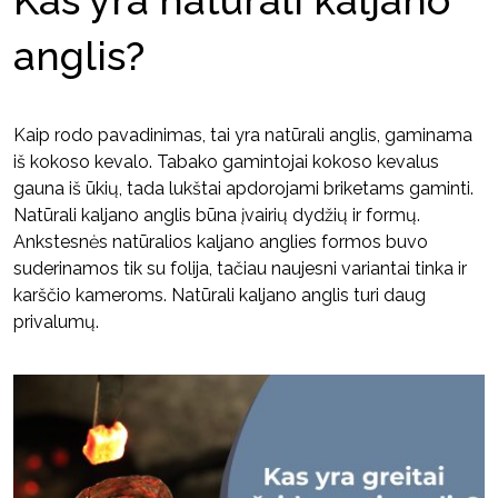
Kas yra natūrali kaljano
anglis?
Kaip rodo pavadinimas, tai yra natūrali anglis, gaminama
iš kokoso kevalo. Tabako gamintojai kokoso kevalus
gauna iš ūkių, tada lukštai apdorojami briketams gaminti.
Natūrali kaljano anglis būna įvairių dydžių ir formų.
Ankstesnės natūralios kaljano anglies formos buvo
suderinamos tik su folija, tačiau naujesni variantai tinka ir
karščio kameroms. Natūrali kaljano anglis turi daug
privalumų.