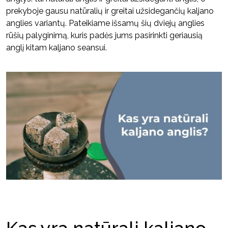
prekyboje gausu natūralių ir greitai užsidegančių kaljano
anglies variantų. Pateikiame išsamų šių dviejų anglies
rūšių palyginimą, kuris padės jums pasirinkti geriausią
anglį kitam kaljano seansui.